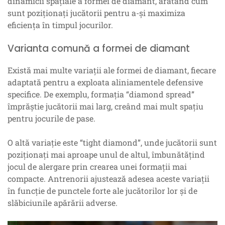
dinamicii spațiale a formei de diamant, arătând cum
sunt poziționați jucătorii pentru a-și maximiza
eficiența în timpul jocurilor.
Varianta comună a formei de diamant
Există mai multe variații ale formei de diamant, fiecare
adaptată pentru a exploata aliniamentele defensive
specifice. De exemplu, formația “diamond spread”
împrăștie jucătorii mai larg, creând mai mult spațiu
pentru jocurile de pase.
O altă variație este “tight diamond”, unde jucătorii sunt
poziționați mai aproape unul de altul, îmbunătățind
jocul de alergare prin crearea unei formații mai
compacte. Antrenorii ajustează adesea aceste variații
în funcție de punctele forte ale jucătorilor lor și de
slăbiciunile apărării adverse.