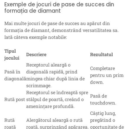
Exemple de jocuri de pase de succes din
formația de diamant
Mai multe jocuri de pase de succes au apărut din
formația de diamant, demonstrând versatilitatea sa.
Iată câteva exemple notabile:
Tipul
Descriere
Rezultatul
jocului
Receptorul aleargă o
Completare
Pasă în
diagonală rapidă, prind
pentru un prim
diagonală
mingea chiar după linia de
down.
scrimmage.
Receptorul se îndreaptă spre
Pasă de
Rută post
stâlpul de poartă, creând o
touchdown.
amenințare profundă.
Câștig lung,
Rută
Alergătorul aleargă o rută
pregătind o
roată
roată, surprinzând apărarea.
oportunitate de