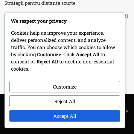
Strategii pentru distanțe scurte
Formarea Quads: Strategii de suprasarcină, Combinații
We respect your privacy
de rute, Ajustări defensive
Cookies help us improve your experience,
Apărarea om-la-om: Principii de acoperire, Exerciții
deliver personalized content, and analyze
tehnice, Împerecherea jucătorilor în Fotbalul pentru
traffic. You can choose which cookies to allow
Tineret
by clicking
Customize
. Click
Accept All
to
consent or
Reject All
to decline non-essential
3-4 Apărare: Controlul spațiilor, Rolurile fundașilor,
cookies.
Tehnici de blitz pentru fotbalul juvenil
Customize
Reject All
COPYRIGHT ALL RIGHTS RESERVED
|
THEME: METROGIST BY
Accept All
UNITEDTHEME
.