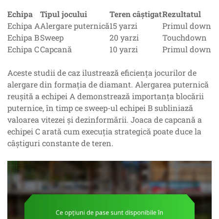
Echipa
Tipul jocului
Teren câștigat
Rezultatul
Echipa A
Alergare puternică
15 yarzi
Primul down
Echipa B
Sweep
20 yarzi
Touchdown
Echipa C
Capcană
10 yarzi
Primul down
Aceste studii de caz ilustrează eficiența jocurilor de
alergare din formația de diamant. Alergarea puternică
reușită a echipei A demonstrează importanța blocării
puternice, în timp ce sweep-ul echipei B subliniază
valoarea vitezei și dezinformării. Joaca de capcană a
echipei C arată cum execuția strategică poate duce la
câștiguri constante de teren.