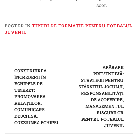
scor.
POSTED IN
TIPURI DE FORMAȚIE PENTRU FOTBALUL
JUVENIL
Post
APĂRARE
navigation
CONSTRUIREA
PREVENTIVĂ:
ÎNCREDERII ÎN
STRATEGII PENTRU
ECHIPELE DE
SFÂRȘITUL JOCULUI,
TINERET:
RESPONSABILITĂȚI
PROMOVAREA
DE ACOPERIRE,
RELAȚIILOR,
MANAGEMENTUL
COMUNICARE
RISCURILOR
DESCHISĂ,
PENTRU FOTBALUL
COEZIUNEA ECHIPEI
JUVENIL