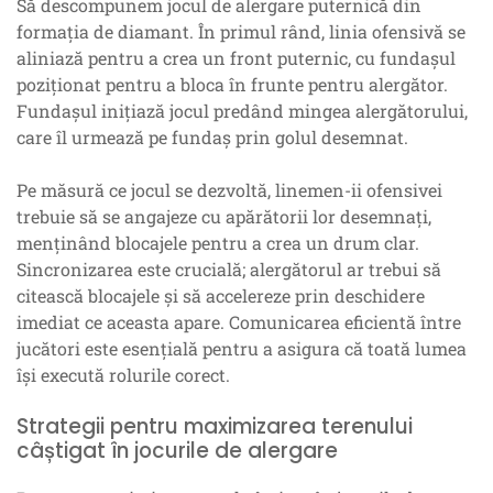
Să descompunem jocul de alergare puternică din
formația de diamant. În primul rând, linia ofensivă se
aliniază pentru a crea un front puternic, cu fundașul
poziționat pentru a bloca în frunte pentru alergător.
Fundașul inițiază jocul predând mingea alergătorului,
care îl urmează pe fundaș prin golul desemnat.
Pe măsură ce jocul se dezvoltă, linemen-ii ofensivei
trebuie să se angajeze cu apărătorii lor desemnați,
menținând blocajele pentru a crea un drum clar.
Sincronizarea este crucială; alergătorul ar trebui să
citească blocajele și să accelereze prin deschidere
imediat ce aceasta apare. Comunicarea eficientă între
jucători este esențială pentru a asigura că toată lumea
își execută rolurile corect.
Strategii pentru maximizarea terenului
câștigat în jocurile de alergare