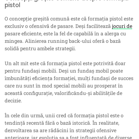
pistol
O concepție greșită comună este că formația pistol este
exclusiv o ofensivă de pasare. Deși facilitează
jocuri de
pasare eficiente, este la fel de capabilă în a alerga cu
mingea. Alinierea running back-ului oferă o bază
solidă pentru ambele strategii.
Un alt mit este că formația pistol este potrivită doar
pentru fundași mobili. Deși un fundaș mobil poate
îmbunătăți eficiența formației, mulți fundași de succes
care nu sunt în mod special mobili au prosperat în
această configurație, valorificându-și abilitățile de
decizie.
În cele din urmă, unii cred că formația pistol este o
tendință recentă fără o bază istorică. În realitate,
dezvoltarea sa are rădăcini în strategii ofensive
anterioare, iar evoluția sa a fost influențată de diverse