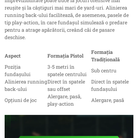
imprevizibilitate poate duce la jocuri ofensive mai
reușite și la câștiguri mai mari de yard-uri. Alinierea
running back-ului facilitează, de asemenea, pasele de
tip play-action, în care fundașul simulează o predare
pentru a atrage apărătorii, creând căi de pasare
deschise.
Formația
Aspect
Formația Pistol
Tradițională
Poziția
3-5 metri în
Sub centru
fundașului
spatele centrului
Alinierea running
Direct în spatele
Direct în spatele
back-ului
sau offset
fundașului
Alergare, pasă,
Opțiuni de joc
Alergare, pasă
play-action