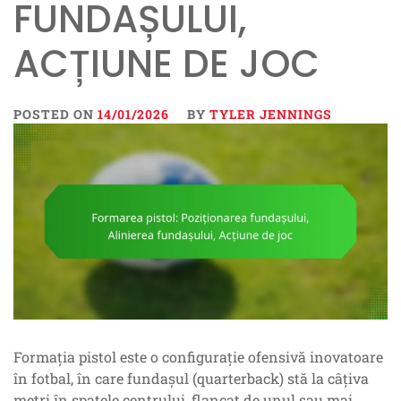
FUNDAȘULUI,
ACȚIUNE DE JOC
POSTED ON
14/01/2026
BY
TYLER JENNINGS
Formația pistol este o configurație ofensivă inovatoare
în fotbal, în care fundașul (quarterback) stă la câțiva
metri în spatele centrului, flancat de unul sau mai