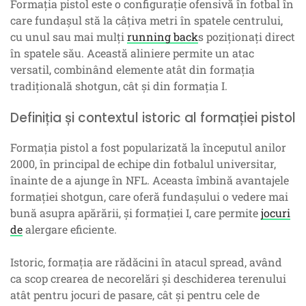
Formația pistol este o configurație ofensivă în fotbal în
care fundașul stă la câțiva metri în spatele centrului,
cu unul sau mai mulți
running back
s poziționați direct
în spatele său. Această aliniere permite un atac
versatil, combinând elemente atât din formația
tradițională shotgun, cât și din formația I.
Definiția și contextul istoric al formației pistol
Formația pistol a fost popularizată la începutul anilor
2000, în principal de echipe din fotbalul universitar,
înainte de a ajunge în NFL. Aceasta îmbină avantajele
formației shotgun, care oferă fundașului o vedere mai
bună asupra apărării, și formației I, care permite
jocuri
de
alergare eficiente.
Istoric, formația are rădăcini în atacul spread, având
ca scop crearea de necorelări și deschiderea terenului
atât pentru jocuri de pasare, cât și pentru cele de