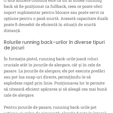
O altă aliniere comună este ca un al doilea running
back să fie poziționat ca fullback, ceea ce poate oferi
suport suplimentar pentru blocare sau poate servi ca
opțiune pentru o pasă scurtă. Această capacitate duală
poate fi deosebit de eficientă în situații de scurtă
distanță.
Rolurile running back-urilor în diverse tipuri
de jocuri
În formația pistol, running back-urile joacă roluri
cruciale atât în jocurile de alergare, cât și în cele de
pasare. La jocurile de alergare, ele pot executa predări
sau pot lua snap-uri directe, permițându-le să
explodeze rapid prin linie. Poziționarea lor le permite
să citească eficient apărarea și să aleagă cea mai bună
cale de alergare.
Pentru jocurile de pasare, running back-urile pot