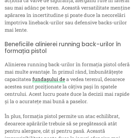
acționa ca valve de siguranță, alergând rute în lateral
sau mai adânc pe teren. Această versatilitate menține
apărarea în incertitudine și poate duce la necorelări
împotriva lineback-urilor sau defensive backs-urilor
mai lente.
Beneficiile alinierei running back-urilor în
formația pistol
Alinierea running back-urilor în formația pistol oferă
mai multe avantaje. În primul rând, îmbunătățește
capacitatea
fundașului de
a vedea terenul, deoarece
acestea sunt poziționate la câțiva pași în spatele
centrului. Acest lucru poate duce la decizii mai rapide
și la o acuratețe mai bună a paselor.
În plus, formația pistol permite un atac echilibrat,
deoarece apărările trebuie să se pregătească atât
pentru alergare, cât și pentru pasă. Această