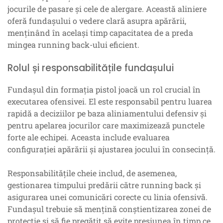
jocurile de pasare și cele de alergare. Această aliniere
oferă fundașului o vedere clară asupra apărării,
menținând în același timp capacitatea de a preda
mingea running back-ului eficient.
Rolul și responsabilitățile fundașului
Fundașul din formația pistol joacă un rol crucial în
executarea ofensivei. El este responsabil pentru luarea
rapidă a deciziilor pe baza aliniamentului defensiv și
pentru apelarea jocurilor care maximizează punctele
forte ale echipei. Aceasta include evaluarea
configurației apărării și ajustarea jocului în consecință.
Responsabilitățile cheie includ, de asemenea,
gestionarea timpului predării către running back și
asigurarea unei comunicări corecte cu linia ofensivă.
Fundașul trebuie să mențină conștientizarea zonei de
protecție și să fie pregătit să evite presiunea în timp ce