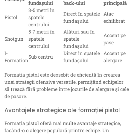
fundașului
back-ului
principală
3-5 metri în
Direct în spatele
Atac
Pistol
spatele
fundașului
echilibrat
centrului
5-7 metri în
Alături sau în
Accent pe
Shotgun
spatele
spatele
pase
centrului
fundașului
I-
Direct în spatele
Accent pe
Sub centru
Formation
fundașului
alergare
Formația pistol este deosebit de eficientă în crearea
unei strategii ofensive versatile, permițând echipelor
să treacă fără probleme între jocurile de alergare și cele
de pasare.
Avantajele strategice ale formației pistol
Formația pistol oferă mai multe avantaje strategice,
făcând-o o alegere populară printre echipe. Un