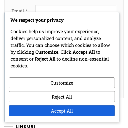
Email
*
We respect your privacy
Cookies help us improve your experience,
Website
deliver personalized content, and analyze
traffic. You can choose which cookies to allow
by clicking
Customize
. Click
Accept All
to
consent or
Reject All
to decline non-essential
Save my name, email, and website in this
cookies.
browser for the next time I comment.
Customize
Reject All
Accept All
LINKURI